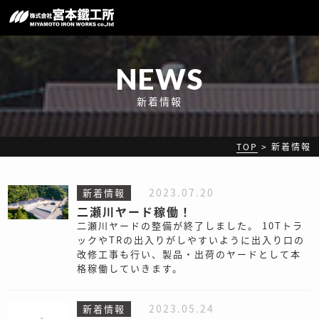
NEWS
新着情報
TOP
>
新着情報
2023.07.20
新着情報
二瀬川ヤード稼働！
二瀬川ヤードの整備が終了しました。 10Tトラ
ックやTRの出入りがしやすいように出入り口の
改修工事も行い、製品・出荷のヤードとして本
格稼働していきます。
2023.05.24
新着情報