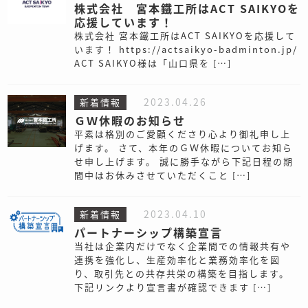
株式会社 宮本鐵工所はACT SAIKYOを
応援しています！
株式会社 宮本鐵工所はACT SAIKYOを応援して
います！ https://actsaikyo-badminton.jp/
ACT SAIKYO様は「山口県を […]
2023.04.26
新着情報
ＧＷ休暇のお知らせ
平素は格別のご愛顧くださり心より御礼申し上
げます。 さて、本年のＧＷ休暇についてお知ら
せ申し上げます。 誠に勝手ながら下記日程の期
間中はお休みさせていただくこと […]
2023.04.10
新着情報
パートナーシップ構築宣言
当社は企業内だけでなく企業間での情報共有や
連携を強化し、生産効率化と業務効率化を図
り、取引先との共存共栄の構築を目指します。
下記リンクより宣言書が確認できます […]